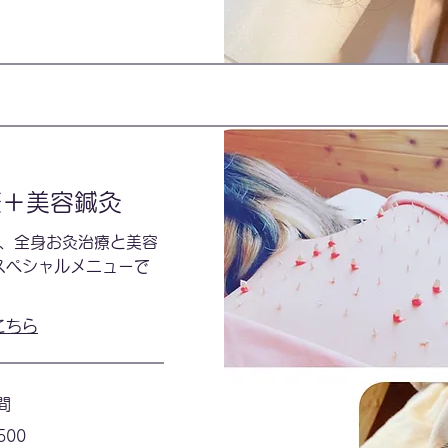
療＋美容鍼灸
、全身お灸治療と美容
スペシャルメニューで
。
こちら
間
500