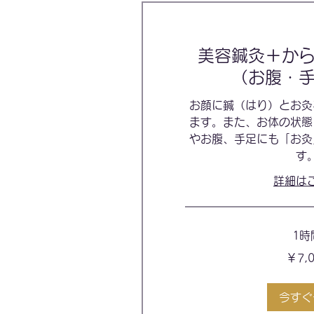
美容鍼灸＋か
（お腹・
お顔に鍼（はり）とお灸
ます。また、お体の状態
やお腹、手足にも「お灸
す
詳細は
1時
7,000
￥7,
円
今すぐ