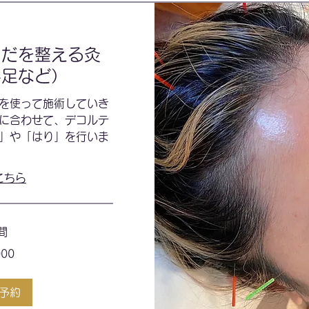
らだを整える灸
手足など）
を使って施術していき
に合わせて、デコルテ
」や「はり」を行いま
。
こちら
間
000
予約