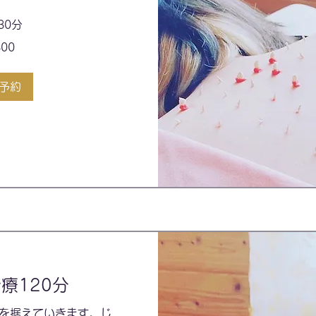
30分
800
予約
療120分
を据えていきます。じ