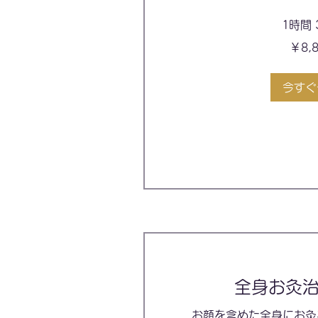
1時間 
8,800
￥8,
円
今すぐ
全身お灸治
お顔を含めた全身にお灸