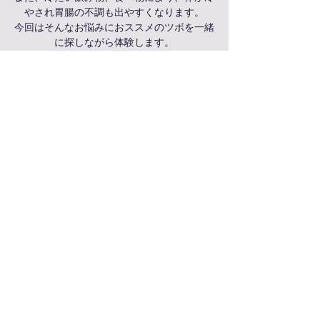
やされ胃腸の不調も出やすくなります。
今回はそんなお悩みにおススメのツボを一緒
に探しながら体験します。
日時・場所
2023年9月06日 10:30 – 12:00
那覇市, 日本、〒900-0036 沖縄県那覇市西
３丁目１３−２
このイベントをシェア
©2025 by お灸処ゆう泉