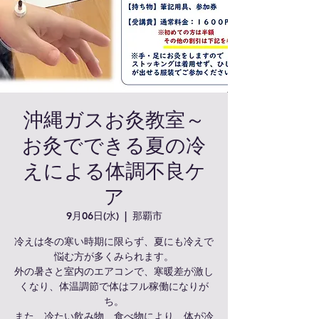
沖縄ガスお灸教室～
お灸でできる夏の冷
えによる体調不良ケ
ア
9月06日(水)
  |  
那覇市
冷えは冬の寒い時期に限らず、夏にも冷えで
悩む方が多くみられます。
外の暑さと室内のエアコンで、寒暖差が激し
くなり、体温調節で体はフル稼働になりが
ち。
また、冷たい飲み物、食べ物により、体が冷