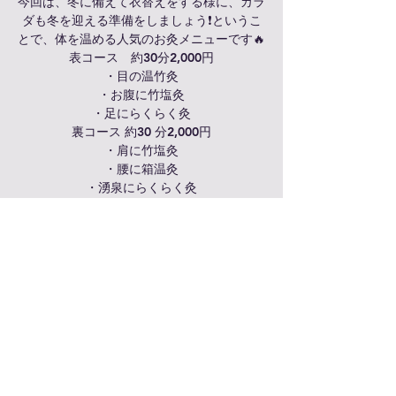
今回は、冬に備えて衣替えをする様に、カラ
ダも冬を迎える準備をしましょう❗️というこ
とで、体を温める人気のお灸メニューです🔥
表コース 約30分2,000円
・目の温竹灸
・お腹に竹塩灸
・足にらくらく灸
裏コース 約30 分2,000円
・肩に竹塩灸
・腰に箱温灸
・湧泉にらくらく灸
セルフケア用のお灸の販売もします。
お灸しましょ(^▽^)/
日時・場所
2020年11月21日 11:00 – 2020年11月23日
17:00
おもろまち４丁目８−９, 日本、〒900-0006
沖縄県那覇市おもろまち４丁目８−９