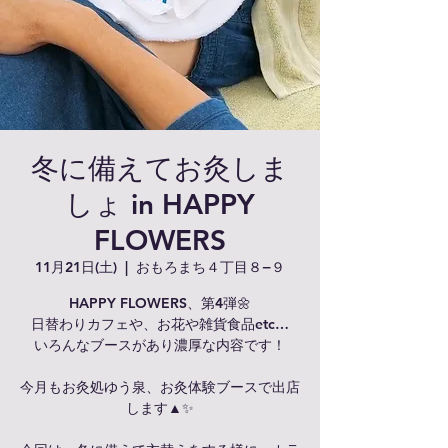
冬に備えてお灸しま
しょ in HAPPY
FLOWERS
11月21日(土)
  |  
おもろまち４丁目８−９
HAPPY FLOWERS、第4弾🌼
日替わりカフェや、お花や雑貨食品etc…
いろんなブースがあり濃厚な内容です！
今月もお灸処ゆう泉、お灸体験ブースで出店
します▲✨