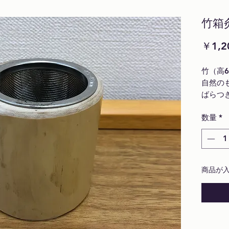
竹箱
￥1,2
竹（高6
自然の
ばらつ
数量
*
商品が