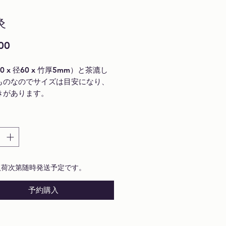
灸
価
00
格
0 x 径60 x 竹厚5mm）と茶漉し
ものなのでサイズは目安になり、
きがあります。
入荷次第随時発送予定です。
予約購入