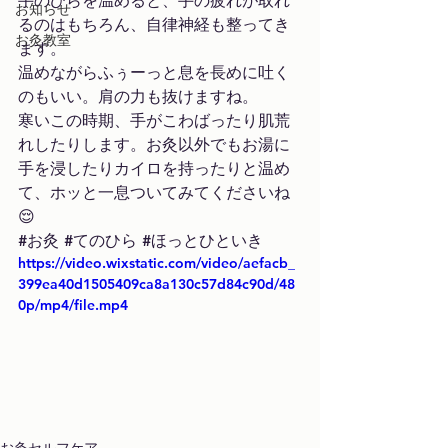
手のひらを温めると、手の疲れが取れ
お知らせ
るのはもちろん、自律神経も整ってき
お灸教室
ます。
温めながらふぅーっと息を長めに吐く
のもいい。肩の力も抜けますね。
寒いこの時期、手がこわばったり肌荒
れしたりします。お灸以外でもお湯に
手を浸したりカイロを持ったりと温め
て、ホッと一息ついてみてくださいね
😌
#お灸
#てのひら
#ほっとひといき
https://video.wixstatic.com/video/aefacb_
399ea40d1505409ca8a130c57d84c90d/48
0p/mp4/file.mp4
お灸セルフケア