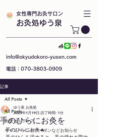
女性専門お灸サロン
お灸処ゆう泉
info@okyudokoro-yusen.com
電話：070-3803-0909
記事
All Posts
ゆう泉 お灸処
All Posts
2023年1月19日
読了時間: 1分
手のひらにお灸を
お灸セルフケア
手のひらにお灸🔥
キャンペーンやクーポンなどお知らせ